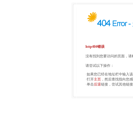
http404错误
没有找到您要访问的页面，请检
请尝试以下操作：
·如果您已经在地址栏中输入
·打开
主页
，然后查找指向您感
·单击
后退
链接，尝试其他链接